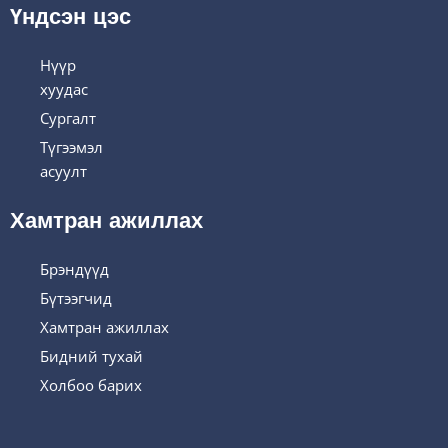
Үндсэн цэс
Нүүр
хуудас
Сургалт
Түгээмэл
асуулт
Хамтран ажиллах
Брэндүүд
Бүтээгчид
Хамтран ажиллах
Бидний тухай
Холбоо барих