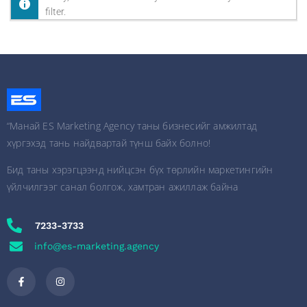
filter.
“Манай ES Marketing Agency таны бизнесийг амжилтад
хүргэхэд тань найдвартай түнш байх болно!
Бид таны хэрэгцээнд нийцсэн бүх төрлийн маркетингийн
үйлчилгээг санал болгож, хамтран ажиллаж байна
7233-3733
info@es-marketing.agency