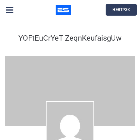
НЭВТРЭХ
YOFtEuCrYeT ZeqnKeufaisgUw