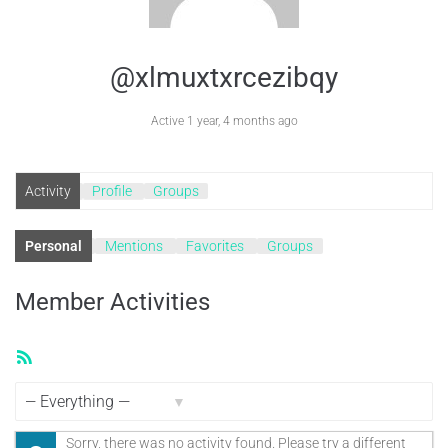
@xlmuxtxrcezibqy
Active 1 year, 4 months ago
Activity
Profile
Groups
Personal
Mentions
Favorites
Groups
Member Activities
RSS
Feed
Show:
Sorry, there was no activity found. Please try a different