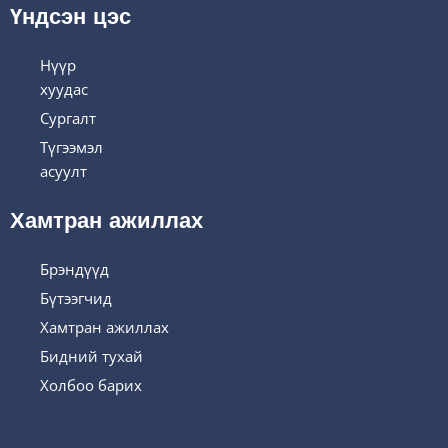
Үндсэн цэс
Нүүр
хуудас
Сургалт
Түгээмэл
асуулт
Хамтран ажиллах
Брэндүүд
Бүтээгчид
Хамтран ажиллах
Бидний тухай
Холбоо барих