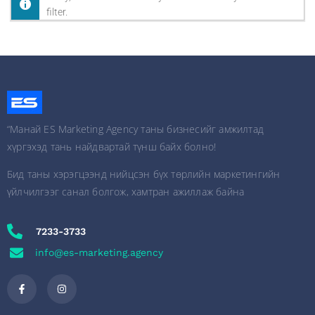
filter.
“Манай ES Marketing Agency таны бизнесийг амжилтад
хүргэхэд тань найдвартай түнш байх болно!
Бид таны хэрэгцээнд нийцсэн бүх төрлийн маркетингийн
үйлчилгээг санал болгож, хамтран ажиллаж байна
7233-3733
info@es-marketing.agency