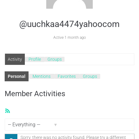
@uuchkaa4474yahoocom
Active 1 month ago
Activity
Profile
Groups
Personal
Mentions
Favorites
Groups
Member Activities
RSS
Feed
Show:
Sorry, there was no activity found. Please try a different