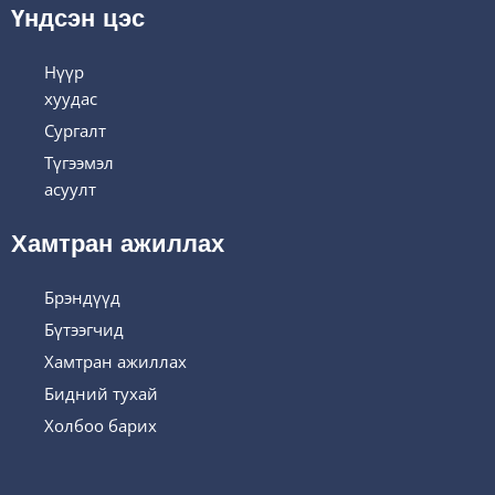
Үндсэн цэс
Нүүр
хуудас
Сургалт
Түгээмэл
асуулт
Хамтран ажиллах
Брэндүүд
Бүтээгчид
Хамтран ажиллах
Бидний тухай
Холбоо барих