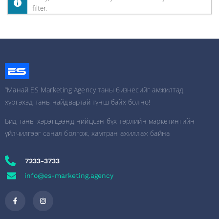
filter.
“Манай ES Marketing Agency таны бизнесийг амжилтад
хүргэхэд тань найдвартай түнш байх болно!
Бид таны хэрэгцээнд нийцсэн бүх төрлийн маркетингийн
үйлчилгээг санал болгож, хамтран ажиллаж байна
7233-3733
info@es-marketing.agency