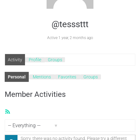
@tesssttt
Active 1 year, 2 months ago
Activity
Profile
Groups
Personal
Mentions
Favorites
Groups
Member Activities
RSS
Feed
Show:
Sorry, there was no activity found. Please try a different