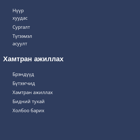
Нүүр
хуудас
Сургалт
Түгээмэл
асуулт
Хамтран ажиллах
Брэндүүд
Бүтээгчид
Хамтран ажиллах
Бидний тухай
Холбоо барих