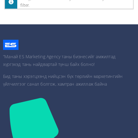
filter.
“Манай ES Marketing Agency таны бизнесийг амжилтад
хүргэхэд тань найдвартай түнш байх болно!
Бид таны хэрэгцээнд нийцсэн бүх төрлийн маркетингийн
үйлчилгээг санал болгож, хамтран ажиллаж байна