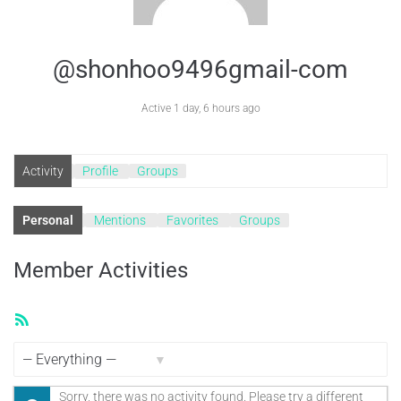
@shonhoo9496gmail-com
Active 1 day, 6 hours ago
Activity
Profile
Groups
Personal
Mentions
Favorites
Groups
Member Activities
RSS
Feed
Show:
Sorry, there was no activity found. Please try a different