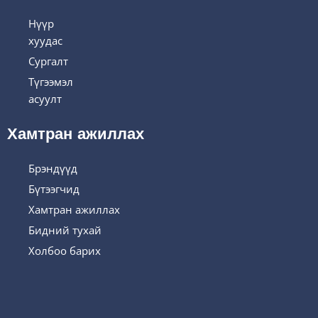
Нүүр
хуудас
Сургалт
Түгээмэл
асуулт
Хамтран ажиллах
Брэндүүд
Бүтээгчид
Хамтран ажиллах
Бидний тухай
Холбоо барих