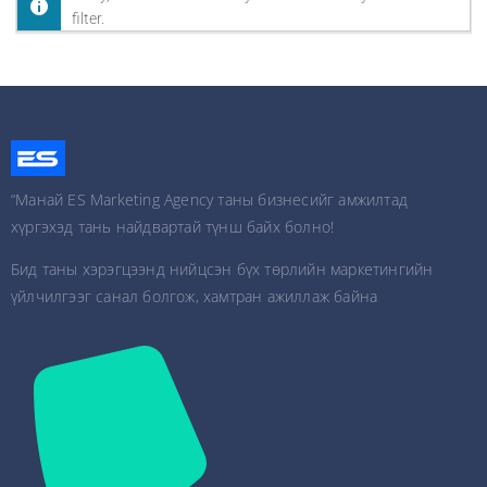
filter.
“Манай ES Marketing Agency таны бизнесийг амжилтад
хүргэхэд тань найдвартай түнш байх болно!
Бид таны хэрэгцээнд нийцсэн бүх төрлийн маркетингийн
үйлчилгээг санал болгож, хамтран ажиллаж байна