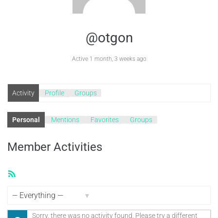
@otgon
Active 1 month, 3 weeks ago
Activity
Profile
Groups
Personal
Mentions
Favorites
Groups
Member Activities
RSS
Feed
Show:
Sorry, there was no activity found. Please try a different