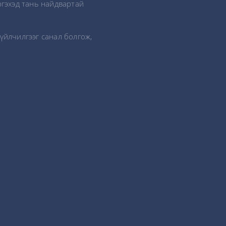
ргэхэд тань найдвартай
үйлчилгээг санал болгож,