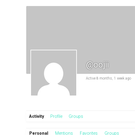
@oojii
Active 8 months, 1 week ago
Activity
Profile
Groups
Personal
Mentions
Favorites
Groups