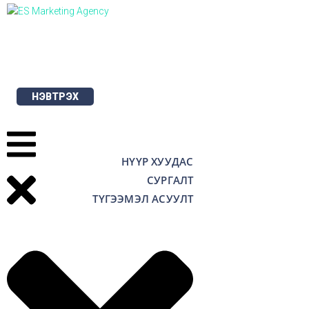
Skip
to
content
НЭВТРЭХ
НҮҮР ХУУДАС
СУРГАЛТ
ТҮГЭЭМЭЛ АСУУЛТ