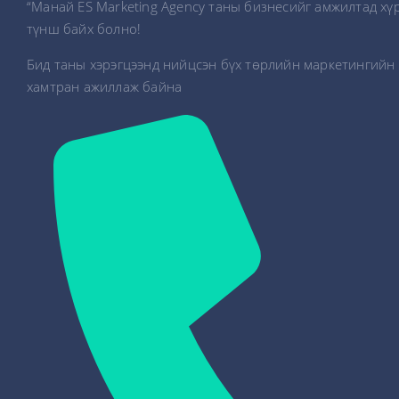
“Манай ES Marketing Agency таны бизнесийг амжилтад хү
түнш байх болно!
Бид таны хэрэгцээнд нийцсэн бүх төрлийн маркетингийн 
хамтран ажиллаж байна