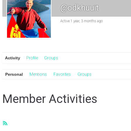
@odkhuuit
Active 1 year, 3 months ago
Activity
Profile
Groups
Personal
Mentions
Favorites
Groups
Member Activities
RSS
Feed