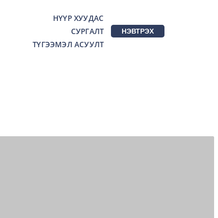
НҮҮР ХУУДАС
СУРГАЛТ
НЭВТРЭХ
ТҮГЭЭМЭЛ АСУУЛТ