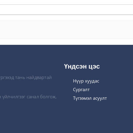
Үндсэн цэс
үргэхэд тань найдвартай
Нүүр хуудас
Сургалт
 үйлчилгээг санал болгож,
Түгээмэл асуулт