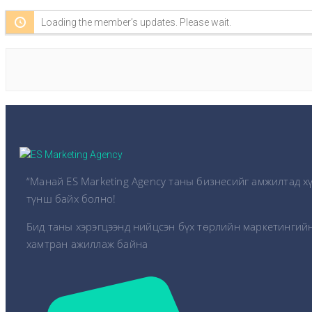
Loading the member’s updates. Please wait.
“Манай ES Marketing Agency таны бизнесийг амжилтад х
түнш байх болно!
Бид таны хэрэгцээнд нийцсэн бүх төрлийн маркетингийн
хамтран ажиллаж байна