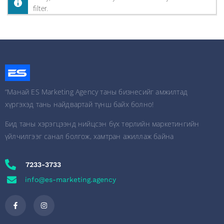
filter.
“Манай ES Marketing Agency таны бизнесийг амжилтад
хүргэхэд тань найдвартай түнш байх болно!
Бид таны хэрэгцээнд нийцсэн бүх төрлийн маркетингийн
үйлчилгээг санал болгож, хамтран ажиллаж байна
7233-3733
info@es-marketing.agency