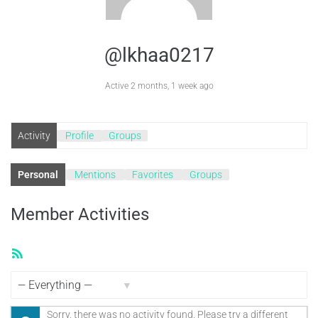
@lkhaa0217
Active 2 months, 1 week ago
Activity
Profile
Groups
Personal
Mentions
Favorites
Groups
Member Activities
RSS
Feed
Show:
Sorry, there was no activity found. Please try a different