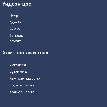
Үндсэн цэс
Нүүр
хуудас
Сургалт
Түгээмэл
асуулт
Хамтран ажиллах
Брэндүүд
Бүтээгчид
Хамтран ажиллах
Бидний тухай
Холбоо барих