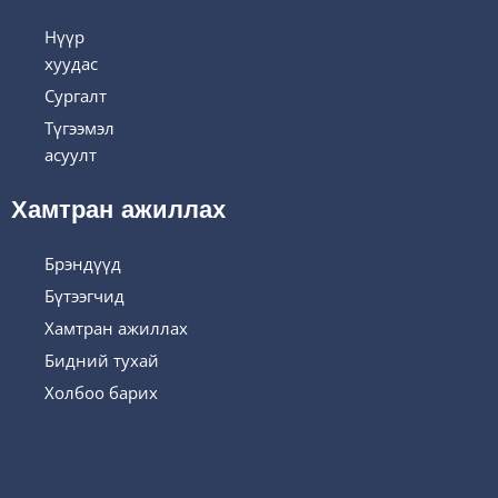
Нүүр
хуудас
Сургалт
Түгээмэл
асуулт
Хамтран ажиллах
Брэндүүд
Бүтээгчид
Хамтран ажиллах
Бидний тухай
Холбоо барих