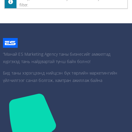
filter.
“Манай ES Marketing Agency таны бизнесийг амжилтад
хүргэхэд тань найдвартай түнш байх болно!
Бид таны хэрэгцээнд нийцсэн бүх төрлийн маркетингийн
үйлчилгээг санал болгож, хамтран ажиллаж байна