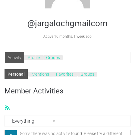
@jargalochgmailcom
Active 10 months, 1 week ago
Activity
Profile
Groups
Personal
Mentions
Favorites
Groups
Member Activities
RSS
Feed
Show:
Sorry, there was no activity found. Please try a different