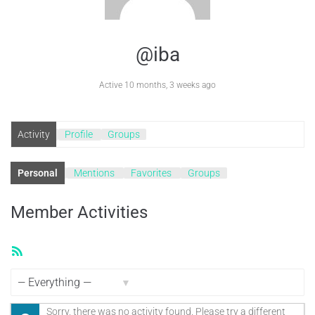
@iba
Active 10 months, 3 weeks ago
Activity
Profile
Groups
Personal
Mentions
Favorites
Groups
Member Activities
RSS
Feed
Show:
Sorry, there was no activity found. Please try a different