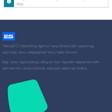
filter.
“Манай ES Marketing Agency таны бизнесийг амжилтад
хүргэхэд тань найдвартай түнш байх болно!
Бид таны хэрэгцээнд нийцсэн бүх төрлийн маркетингийн
үйлчилгээг санал болгож, хамтран ажиллаж байна