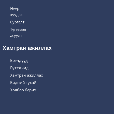
Нүүр
хуудас
Сургалт
Түгээмэл
асуулт
Хамтран ажиллах
Брэндүүд
Бүтээгчид
Хамтран ажиллах
Бидний тухай
Холбоо барих