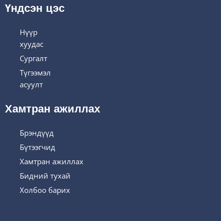
Үндсэн цэс
Нүүр
хуудас
Сургалт
Түгээмэл
асуулт
Хамтран ажиллах
Брэндүүд
Бүтээгчид
Хамтран ажиллах
Бидний тухай
Холбоо барих