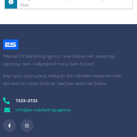
filter.
“Манай ES Marketing Agency таны бизнесийг амжилтад
хүргэхэд тань найдвартай түнш байх болно!
Бид таны хэрэгцээнд нийцсэн бүх төрлийн маркетингийн
үйлчилгээг санал болгож, хамтран ажиллаж байна
7233-3733
info@es-marketing.agency