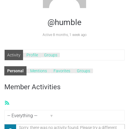
@humble
Active 8 months, 1 week ago
Activity
Profile
Groups
Personal
Mentions
Favorites
Groups
Member Activities
RSS
Feed
Show:
Sorry, there was no activity found. Please try a different