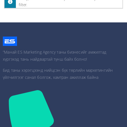
filter.
“Манай ES Marketing Agency таны бизнесийг амжилтад
хүргэхэд тань найдвартай түнш байх болно!
Бид таны хэрэгцээнд нийцсэн бүх төрлийн маркетингийн
үйлчилгээг санал болгож, хамтран ажиллаж байна