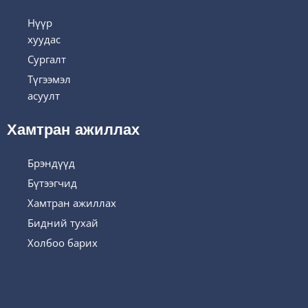
Нүүр
хуудас
Сургалт
Түгээмэл
асуулт
Хамтран ажиллах
Брэндүүд
Бүтээгчид
Хамтран ажиллах
Бидний тухай
Холбоо барих