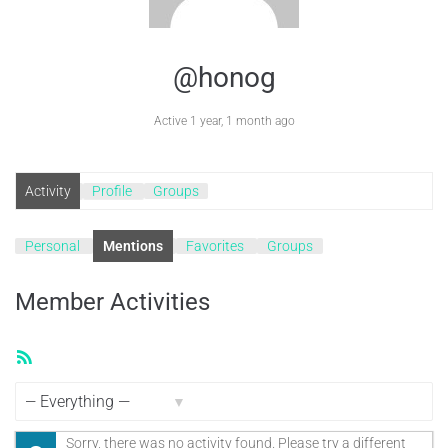
@honog
Active 1 year, 1 month ago
Activity
Profile
Groups
Personal
Mentions
Favorites
Groups
Member Activities
RSS
Feed
Show:
Sorry, there was no activity found. Please try a different