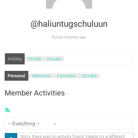
@haliuntugschuluun
Active 9 months ago
Activity
Profile
Groups
Personal
Mentions
Favorites
Groups
Member Activities
RSS
Feed
Show:
Sorry, there was no activity found. Please try a different