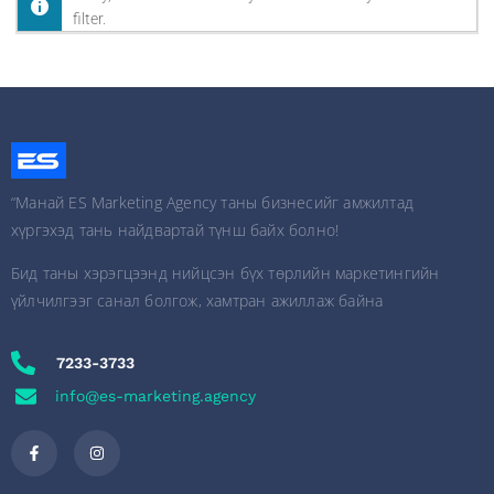
filter.
“Манай ES Marketing Agency таны бизнесийг амжилтад
хүргэхэд тань найдвартай түнш байх болно!
Бид таны хэрэгцээнд нийцсэн бүх төрлийн маркетингийн
үйлчилгээг санал болгож, хамтран ажиллаж байна
7233-3733
info@es-marketing.agency