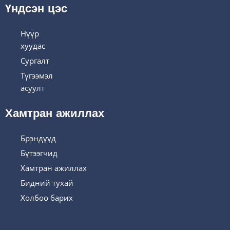
Үндсэн цэс
Нүүр
хуудас
Сургалт
Түгээмэл
асуулт
Хамтран ажиллах
Брэндүүд
Бүтээгчид
Хамтран ажиллах
Бидний тухай
Холбоо барих