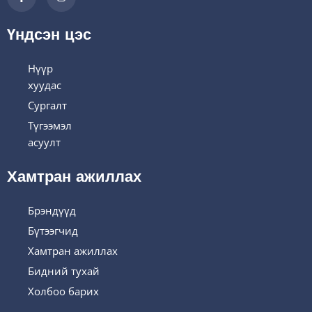
Үндсэн цэс
Нүүр
хуудас
Сургалт
Түгээмэл
асуулт
Хамтран ажиллах
Брэндүүд
Бүтээгчид
Хамтран ажиллах
Бидний тухай
Холбоо барих