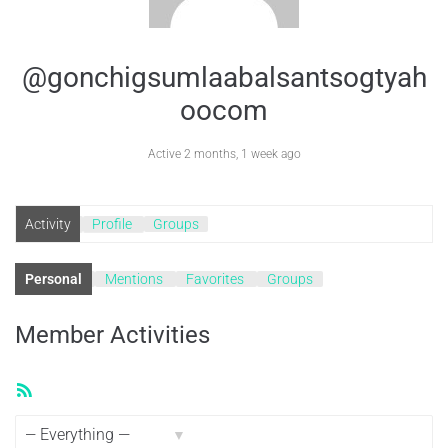
@gonchigsumlaabalsantsogtyah
oocom
Active 2 months, 1 week ago
Activity
Profile
Groups
Personal
Mentions
Favorites
Groups
Member Activities
RSS
Feed