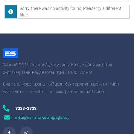
Show:
Sorry, there was no activity found. Please try a different
filter.
“Манай ES Marketing Agency таны бизнесийг амжилтад
хүргэхэд тань найдвартай түнш байх болно!
Бид таны хэрэгцээнд нийцсэн бүх төрлийн маркетингийн
үйлчилгээг санал болгож, хамтран ажиллаж байна
7233-3733
info@es-marketing.agency