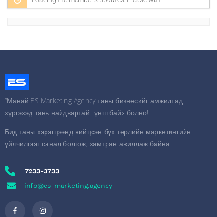
Loading the member’s updates. Please wait.
“Манай ES Marketing Agency таны бизнесийг амжилтад
хүргэхэд тань найдвартай түнш байх болно!
Бид таны хэрэгцээнд нийцсэн бүх төрлийн маркетингийн
үйлчилгээг санал болгож, хамтран ажиллаж байна
7233-3733
info@es-marketing.agency