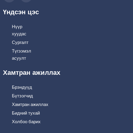
Үндсэн цэс
Нүүр
хуудас
Сургалт
Түгээмэл
асуулт
Хамтран ажиллах
Брэндүүд
Бүтээгчид
Хамтран ажиллах
Бидний тухай
Холбоо барих