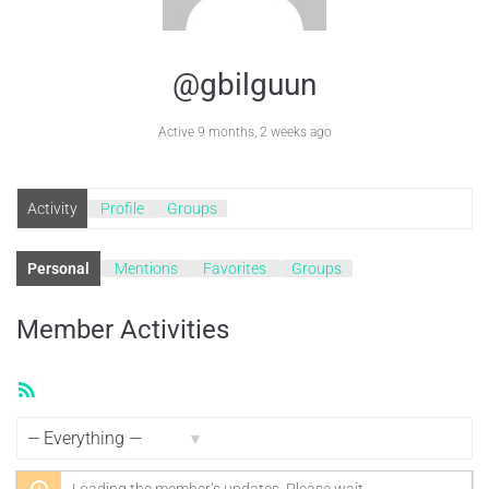
@gbilguun
Active 9 months, 2 weeks ago
Activity
Profile
Groups
Personal
Mentions
Favorites
Groups
Member Activities
RSS
Feed
Show: