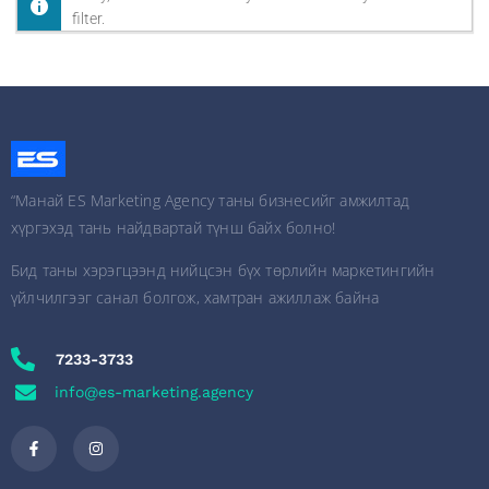
filter.
“Манай ES Marketing Agency таны бизнесийг амжилтад
хүргэхэд тань найдвартай түнш байх болно!
Бид таны хэрэгцээнд нийцсэн бүх төрлийн маркетингийн
үйлчилгээг санал болгож, хамтран ажиллаж байна
7233-3733
info@es-marketing.agency