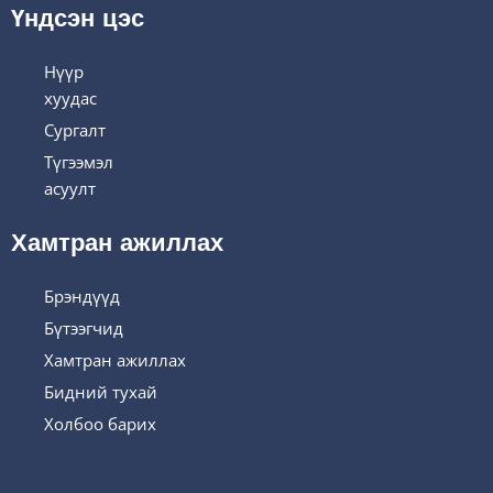
Үндсэн цэс
Нүүр
хуудас
Сургалт
Түгээмэл
асуулт
Хамтран ажиллах
Брэндүүд
Бүтээгчид
Хамтран ажиллах
Бидний тухай
Холбоо барих