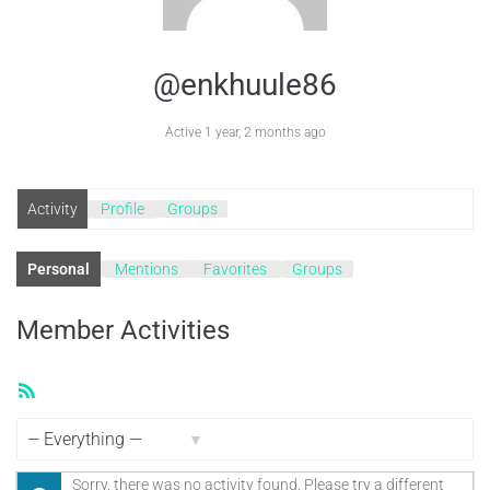
@enkhuule86
Active 1 year, 2 months ago
Activity
Profile
Groups
Personal
Mentions
Favorites
Groups
Member Activities
RSS
Feed
Show:
Sorry, there was no activity found. Please try a different