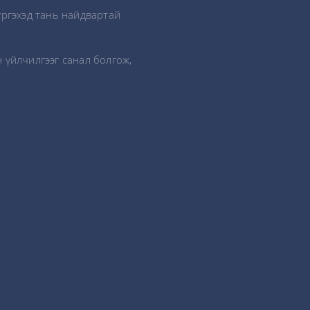
үргэхэд тань найдвартай
 үйлчилгээг санал болгож,