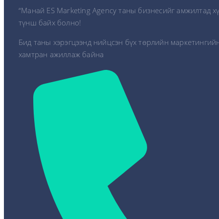
“Манай ES Marketing Agency таны бизнесийг амжилтад х
түнш байх болно!
Бид таны хэрэгцээнд нийцсэн бүх төрлийн маркетингийн
хамтран ажиллаж байна