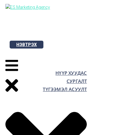
Skip
to
content
НЭВТРЭХ
НҮҮР ХУУДАС
СУРГАЛТ
ТҮГЭЭМЭЛ АСУУЛТ