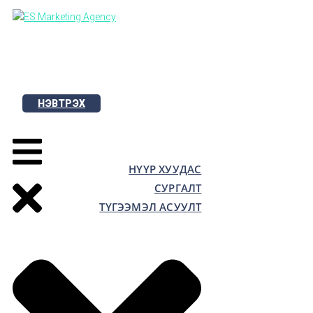
Skip
to
content
НЭВТРЭХ
НҮҮР ХУУДАС
СУРГАЛТ
ТҮГЭЭМЭЛ АСУУЛТ