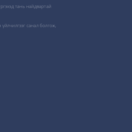
үргэхэд тань найдвартай
 үйлчилгээг санал болгож,