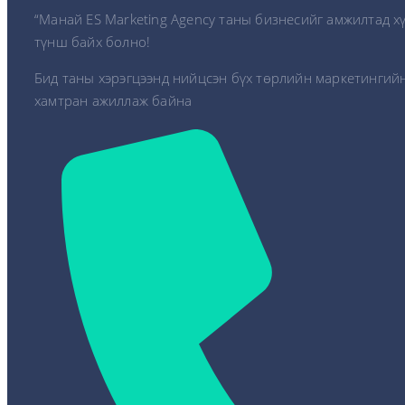
“Манай ES Marketing Agency таны бизнесийг амжилтад х
түнш байх болно!
Бид таны хэрэгцээнд нийцсэн бүх төрлийн маркетингийн
хамтран ажиллаж байна