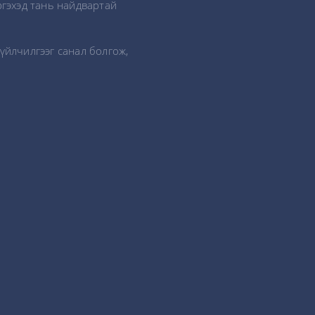
ргэхэд тань найдвартай
үйлчилгээг санал болгож,