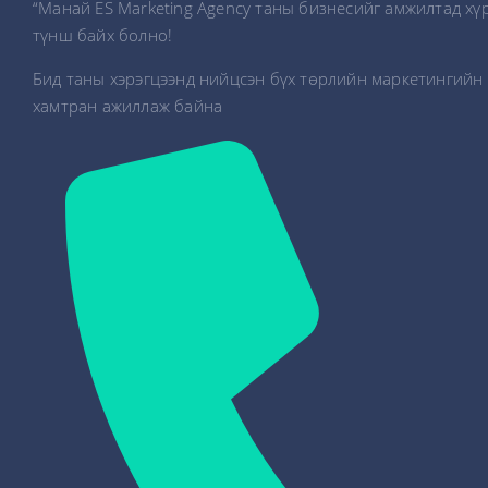
“Манай ES Marketing Agency таны бизнесийг амжилтад хү
түнш байх болно!
Бид таны хэрэгцээнд нийцсэн бүх төрлийн маркетингийн 
хамтран ажиллаж байна