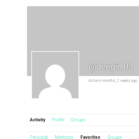
@deegii_03
Active 4 months, 2 weeks ago
Activity
Profile
Groups
Personal
Mentions
Favorites
Groups