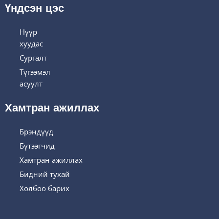
Үндсэн цэс
Нүүр
хуудас
Сургалт
Түгээмэл
асуулт
Хамтран ажиллах
Брэндүүд
Бүтээгчид
Хамтран ажиллах
Бидний тухай
Холбоо барих