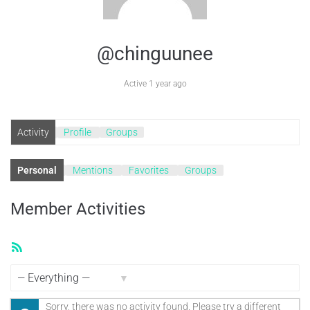
@chinguunee
Active 1 year ago
Activity
Profile
Groups
Personal
Mentions
Favorites
Groups
Member Activities
RSS
Feed
Show:
Sorry, there was no activity found. Please try a different