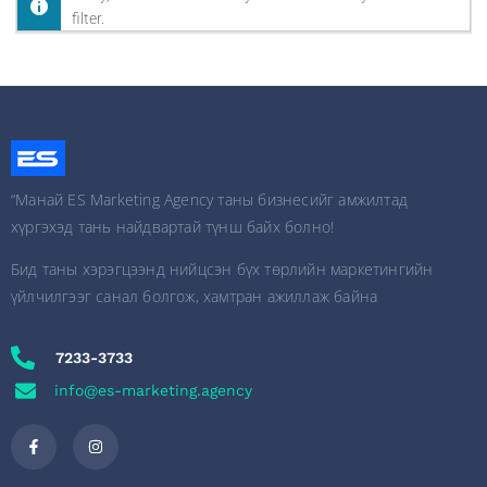
filter.
“Манай ES Marketing Agency таны бизнесийг амжилтад
хүргэхэд тань найдвартай түнш байх болно!
Бид таны хэрэгцээнд нийцсэн бүх төрлийн маркетингийн
үйлчилгээг санал болгож, хамтран ажиллаж байна
7233-3733
info@es-marketing.agency