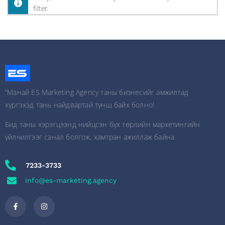
filter.
“Манай ES Marketing Agency таны бизнесийг амжилтад
хүргэхэд тань найдвартай түнш байх болно!
Бид таны хэрэгцээнд нийцсэн бүх төрлийн маркетингийн
үйлчилгээг санал болгож, хамтран ажиллаж байна
7233-3733
info@es-marketing.agency