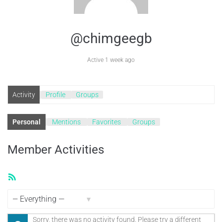
@chimgeegb
Active 1 week ago
Activity
Profile
Groups
Personal
Mentions
Favorites
Groups
Member Activities
RSS
Feed
Show:
Sorry, there was no activity found. Please try a different