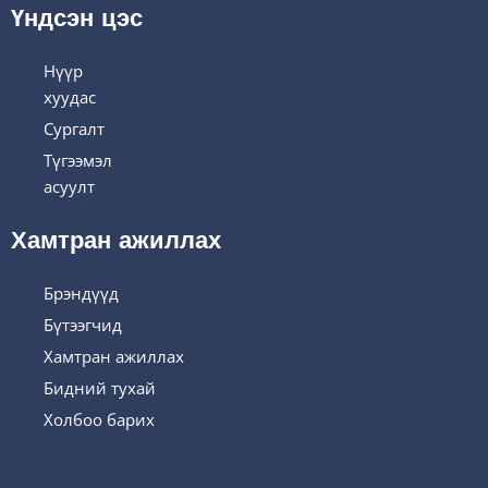
Үндсэн цэс
Нүүр
хуудас
Сургалт
Түгээмэл
асуулт
Хамтран ажиллах
Брэндүүд
Бүтээгчид
Хамтран ажиллах
Бидний тухай
Холбоо барих