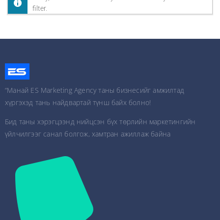
filter.
“Манай ES Marketing Agency таны бизнесийг амжилтад
хүргэхэд тань найдвартай түнш байх болно!
Бид таны хэрэгцээнд нийцсэн бүх төрлийн маркетингийн
үйлчилгээг санал болгож, хамтран ажиллаж байна