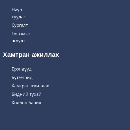
Нүүр
хуудас
Сургалт
Түгээмэл
асуулт
Хамтран ажиллах
Брэндүүд
Бүтээгчид
Хамтран ажиллах
Бидний тухай
Холбоо барих