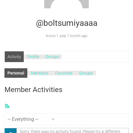
@boltsumiyaaaa
Active 1 year, 1 month ago
Activity
Profile
Groups
Personal
Mentions
Favorites
Groups
Member Activities
RSS
Feed
Show:
Sorry, there was no activity found. Please try a different