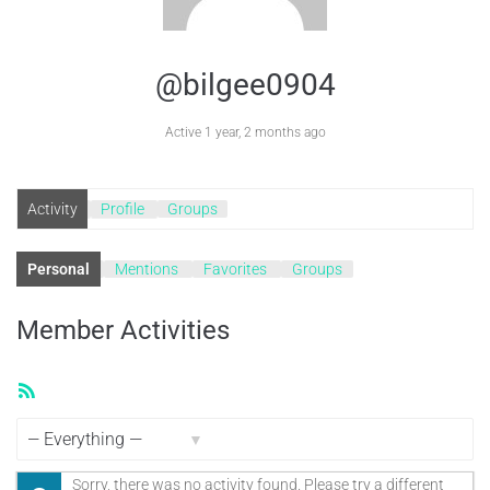
@bilgee0904
Active 1 year, 2 months ago
Activity
Profile
Groups
Personal
Mentions
Favorites
Groups
Member Activities
RSS
Feed
Show:
Sorry, there was no activity found. Please try a different