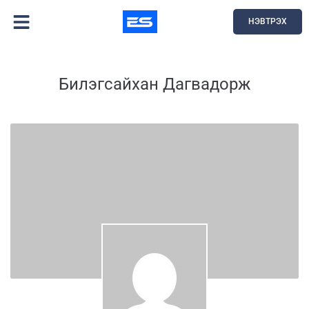
НЭВТРЭХ
Билэгсайхан Дагвадорж