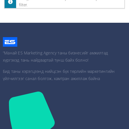
filter.
“Манай ES Marketing Agency таны бизнесийг амжилтад
хүргэхэд тань найдвартай түнш байх болно!
Бид таны хэрэгцээнд нийцсэн бүх төрлийн маркетингийн
үйлчилгээг санал болгож, хамтран ажиллаж байна