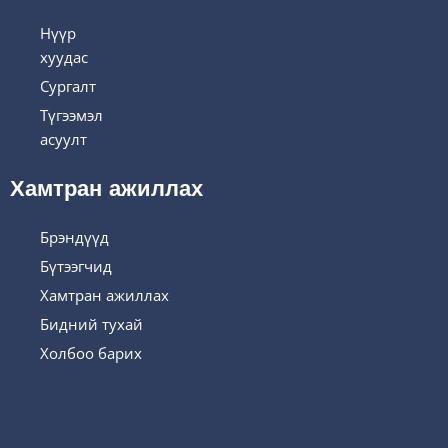
Нүүр
хуудас
Сургалт
Түгээмэл
асуулт
Хамтран ажиллах
Брэндүүд
Бүтээгчид
Хамтран ажиллах
Бидний тухай
Холбоо барих