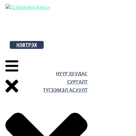
Skip
to
content
НЭВТРЭХ
НҮҮР ХУУДАС
СУРГАЛТ
ТҮГЭЭМЭЛ АСУУЛТ