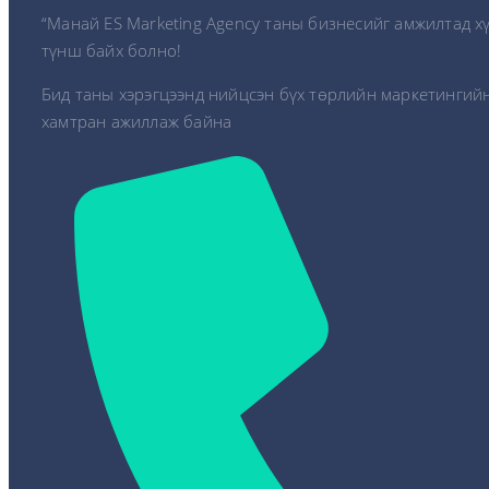
“Манай ES Marketing Agency таны бизнесийг амжилтад х
түнш байх болно!
Бид таны хэрэгцээнд нийцсэн бүх төрлийн маркетингийн
хамтран ажиллаж байна