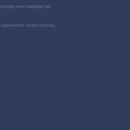
үргэхэд тань найдвартай
 үйлчилгээг санал болгож,