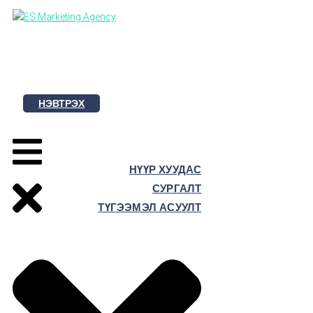
Skip
to
content
НЭВТРЭХ
НҮҮР ХУУДАС
СУРГАЛТ
ТҮГЭЭМЭЛ АСУУЛТ