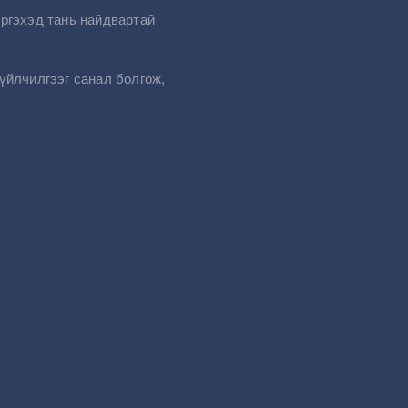
ргэхэд тань найдвартай
үйлчилгээг санал болгож,