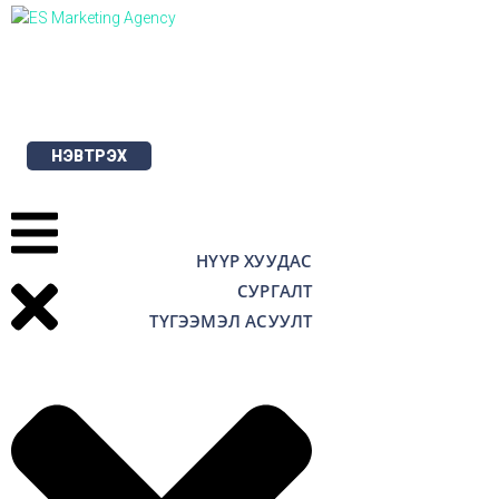
Skip
to
content
НЭВТРЭХ
НҮҮР ХУУДАС
СУРГАЛТ
ТҮГЭЭМЭЛ АСУУЛТ