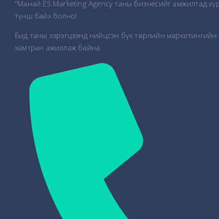
“Манай ES Marketing Agency таны бизнесийг амжилтад хү
түнш байх болно!
Бид таны хэрэгцээнд нийцсэн бүх төрлийн маркетингийн 
хамтран ажиллаж байна