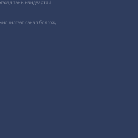
ргэхэд тань найдвартай
үйлчилгээг санал болгож,