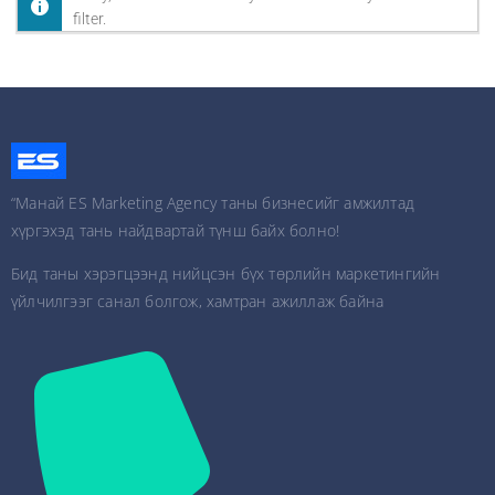
filter.
“Манай ES Marketing Agency таны бизнесийг амжилтад
хүргэхэд тань найдвартай түнш байх болно!
Бид таны хэрэгцээнд нийцсэн бүх төрлийн маркетингийн
үйлчилгээг санал болгож, хамтран ажиллаж байна