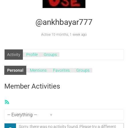
@ankhbayar777
Active 10 months, 1 week ago
Activity
Profile
Groups
Personal
Mentions
Favorites
Groups
Member Activities
RSS
Feed
Show:
Sorry, there was no activity found. Please try a different