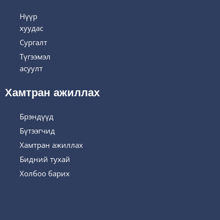
Нүүр
хуудас
Сургалт
Түгээмэл
асуулт
Хамтран ажиллах
Брэндүүд
Бүтээгчид
Хамтран ажиллах
Бидний тухай
Холбоо барих