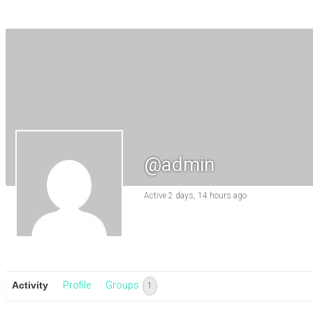
@admin
Active 2 days, 14 hours ago
Activity
Profile
Groups
1