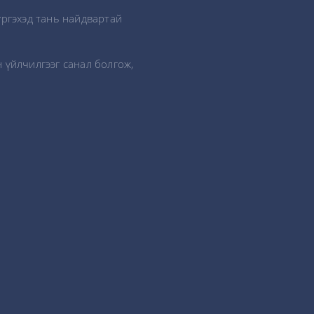
үргэхэд тань найдвартай
 үйлчилгээг санал болгож,