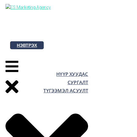
Skip
to
content
НЭВТРЭХ
НҮҮР ХУУДАС
СУРГАЛТ
ТҮГЭЭМЭЛ АСУУЛТ