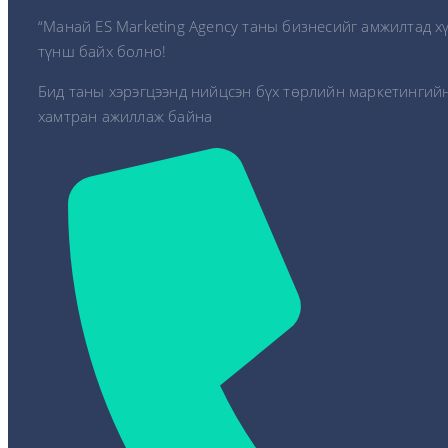
“Манай ES Marketing Agency таны бизнесийг амжилтад х
түнш байх болно!
Бид таны хэрэгцээнд нийцсэн бүх төрлийн маркетингийн
хамтран ажиллаж байна