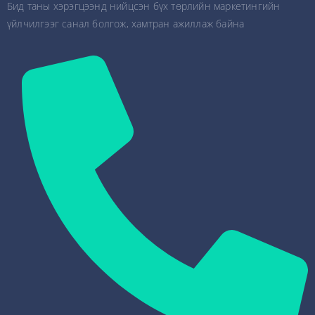
Бид таны хэрэгцээнд нийцсэн бүх төрлийн маркетингийн
үйлчилгээг санал болгож, хамтран ажиллаж байна