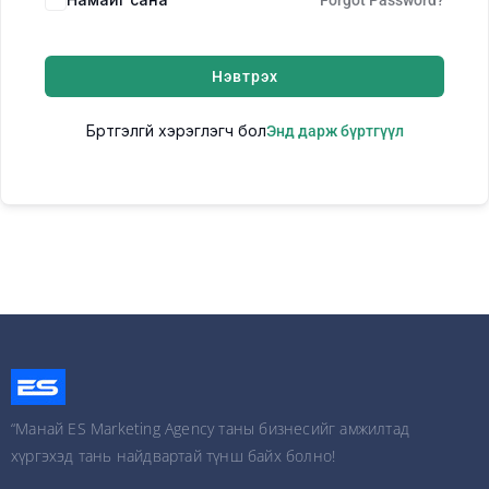
Forgot Password?
Нэвтрэх
Бүртгэлгүй хэрэглэгч бол
Энд дарж бүртгүүл
“Манай ES Marketing Agency таны бизнесийг амжилтад
хүргэхэд тань найдвартай түнш байх болно!