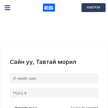
НЭВТРЭХ
Сайн уу, Тавтай морил
Намайг сана