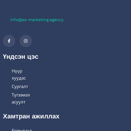
info@es-marketing.agency
Үндсэн цэс
Нүүр
хуудас
Сургалт
Түгээмэл
асуулт
Хамтран ажиллах
Брэндүүд