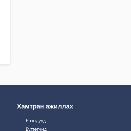
Хамтран ажиллах
Брэндүүд
Бүтээгчид