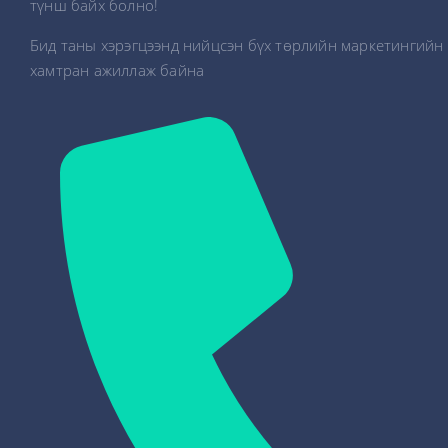
түнш байх болно!
Бид таны хэрэгцээнд нийцсэн бүх төрлийн маркетингийн 
хамтран ажиллаж байна