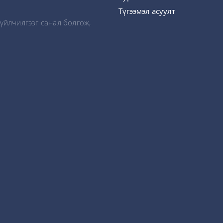
Түгээмэл асуулт
үйлчилгээг санал болгож,