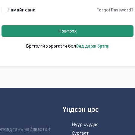
Намайг сана
Forgot Password?
Нэвтрэх
Бүртгэлгүй хэрэглэгч бол
Энд дарж бүртгүүл
Үндсэн цэс
Нүүр хуудас
ргэхэд тань найдвартай
Сургалт