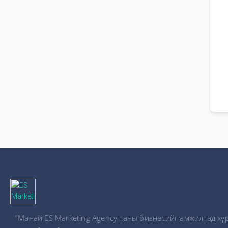
“Манай ES Marketing Agency таны бизнесийг амжилтад хү