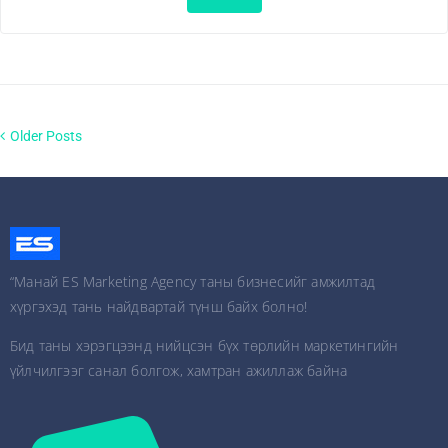
Older Posts
“Манай ES Marketing Agency таны бизнесийг амжилтад
хүргэхэд тань найдвартай түнш байх болно!
Бид таны хэрэгцээнд нийцсэн бүх төрлийн маркетингийн
үйлчилгээг санал болгож, хамтран ажиллаж байна