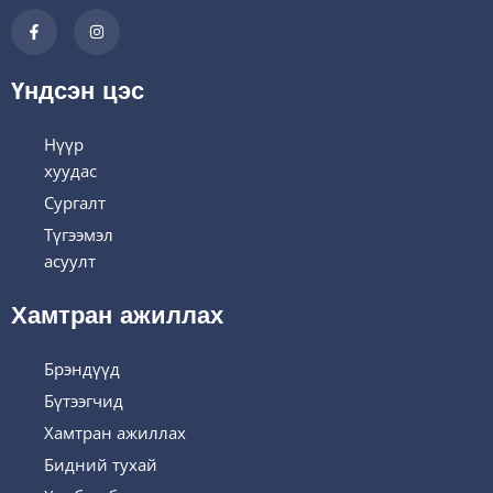
Үндсэн цэс
Нүүр
хуудас
Сургалт
Түгээмэл
асуулт
Хамтран ажиллах
Брэндүүд
Бүтээгчид
Хамтран ажиллах
Бидний тухай